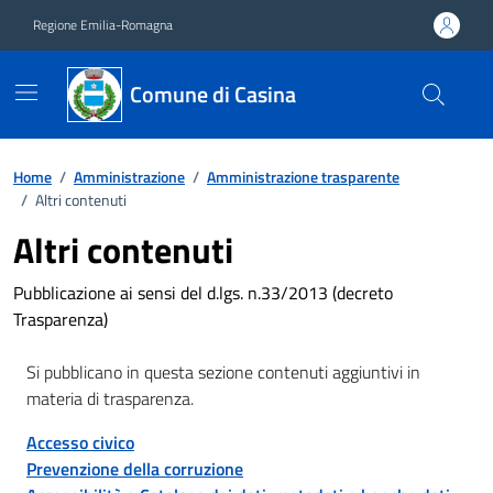
Vai ai contenuti
Vai al footer
Regione Emilia-Romagna
Comune di Casina
Home
/
Amministrazione
/
Amministrazione trasparente
/
Altri contenuti
Altri contenuti
Pubblicazione ai sensi del d.lgs. n.33/2013 (decreto
Trasparenza)
Si pubblicano in questa sezione contenuti aggiuntivi in
materia di trasparenza.
Accesso civico
Prevenzione della corruzione