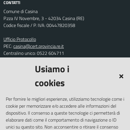
CONTATTI
Comune di Casina
P.zza IV Novembre, 3 - 42034 Casina (RE)
Codice fiscale / P. IVA: 00447820358
Ufficio Protocollo
PEC:
casina@cert.provincia.re.it
Centralino unico: 0522 604711
Usiamo i
Leggi le FAQ
Prenotazione appuntamento
cookies
Segnalazione disservizio
Richiesta assistenza
Per fornire le migliori esperienze, utilizziamo tecnologie come i
Amministrazione trasparente
cookie per memorizzare e/o accedere alle informazioni del
Informativa privacy
dispositivo. Il consenso a queste tecnologie ci permetterà di
elaborare dati come il comportamento di navigazione o ID
Note legali
unici su questo sito. Non acconsentire o ritirare il consenso