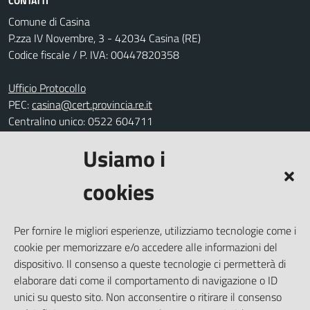
CONTATTI
Comune di Casina
P.zza IV Novembre, 3 - 42034 Casina (RE)
Codice fiscale / P. IVA: 00447820358
Ufficio Protocollo
PEC:
casina@cert.provincia.re.it
Centralino unico: 0522 604711
Usiamo i
Leggi le FAQ
Prenotazione appuntamento
cookies
Segnalazione disservizio
Richiesta assistenza
Per fornire le migliori esperienze, utilizziamo tecnologie come i
Amministrazione trasparente
cookie per memorizzare e/o accedere alle informazioni del
Informativa privacy
dispositivo. Il consenso a queste tecnologie ci permetterà di
elaborare dati come il comportamento di navigazione o ID
Note legali
unici su questo sito. Non acconsentire o ritirare il consenso
Dichiarazione di accessibilità