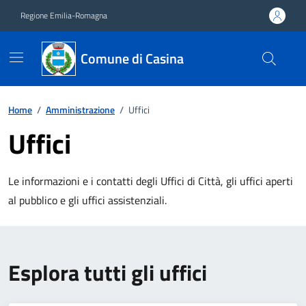
Vai ai contenuti
Vai al footer
Regione Emilia-Romagna
Comune di Casina
Home
/
Amministrazione
/
Uffici
Uffici
Le informazioni e i contatti degli Uffici di Città, gli uffici aperti
al pubblico e gli uffici assistenziali.
Esplora tutti gli uffici