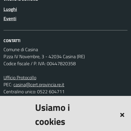
Luoghi
Eventi
CONTATTI
Comune di Casina
P.zza IV Novembre, 3 - 42034 Casina (RE)
Codice fiscale / P. IVA: 00447820358
Ufficio Protocollo
PEC:
casina@cert.provincia.re.it
Centralino unico: 0522 604711
Usiamo i
Leggi le FAQ
Prenotazione appuntamento
cookies
Segnalazione disservizio