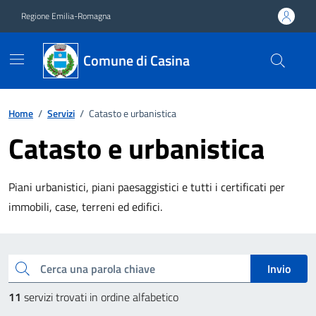
Vai ai contenuti
Vai al footer
Regione Emilia-Romagna
Comune di Casina
Home
/
Servizi
/
Catasto e urbanistica
Catasto e urbanistica
Piani urbanistici, piani paesaggistici e tutti i certificati per
immobili, case, terreni ed edifici.
Esplora tutti i servizi
Cerca una parola chiave
Invio
11
servizi trovati in ordine alfabetico