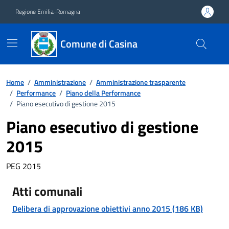
Vai ai contenuti
Vai al footer
Regione Emilia-Romagna
Comune di Casina
Home
/
Amministrazione
/
Amministrazione trasparente
/
Performance
/
Piano della Performance
/
Piano esecutivo di gestione 2015
Piano esecutivo di gestione
2015
PEG 2015
Atti comunali
Delibera di approvazione obiettivi anno 2015 (186 KB)