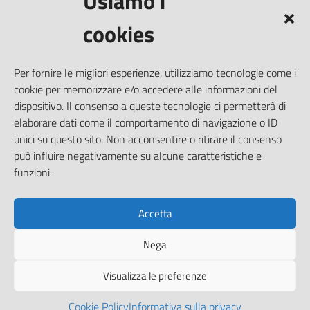
Usiamo i
Prenotazione appuntamento
cookies
Segnalazione disservizio
Richiesta assistenza
Per fornire le migliori esperienze, utilizziamo tecnologie come i
Amministrazione trasparente
cookie per memorizzare e/o accedere alle informazioni del
Informativa privacy
dispositivo. Il consenso a queste tecnologie ci permetterà di
elaborare dati come il comportamento di navigazione o ID
Note legali
unici su questo sito. Non acconsentire o ritirare il consenso
Dichiarazione di accessibilità
può influire negativamente su alcune caratteristiche e
Piano di miglioramento del sito
funzioni.
Accetta
SEGUICI SU
Nega
Facebook
Visualizza le preferenze
Cookie Policy
Informativa sulla privacy