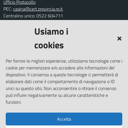
Ufficio Protocollo
PEC:
casina@cert.provincia.re.it
Centralino unico: 0522 604711
Usiamo i
Leggi le FAQ
Prenotazione appuntamento
cookies
Segnalazione disservizio
Richiesta assistenza
Per fornire le migliori esperienze, utilizziamo tecnologie come i
Amministrazione trasparente
cookie per memorizzare e/o accedere alle informazioni del
Informativa privacy
dispositivo. Il consenso a queste tecnologie ci permetterà di
elaborare dati come il comportamento di navigazione o ID
Note legali
unici su questo sito. Non acconsentire o ritirare il consenso
Dichiarazione di accessibilità
può influire negativamente su alcune caratteristiche e
Piano di miglioramento del sito
funzioni.
Accetta
SEGUICI SU