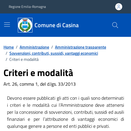
Vai ai contenuti
Vai al footer
Regione Emilia-Romagna
Comune di Casina
Home
/
Amministrazione
/
Amministrazione trasparente
/
Sovvenzioni, contributi, sussidi, vantaggi economici
/
Criteri e modalità
Criteri e modalità
Art. 26, comma 1, del d.lgs. 33/2013
Devono essere pubblicati gli atti con i quali sono determinati
i criteri e le modalità cui l’Amministrazione deve attenersi
per la concessione di sovvenzioni, contributi, sussidi ed ausili
finanziari e per l’attribuzione di vantaggi economici di
qualunque genere a persone ed enti pubblici e privati.