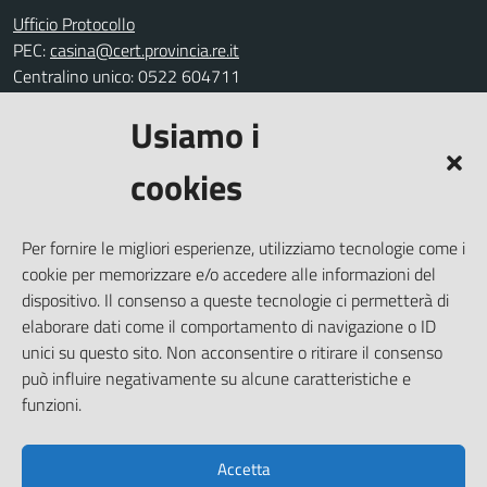
Ufficio Protocollo
PEC:
casina@cert.provincia.re.it
Centralino unico: 0522 604711
Usiamo i
Leggi le FAQ
Prenotazione appuntamento
cookies
Segnalazione disservizio
Richiesta assistenza
Per fornire le migliori esperienze, utilizziamo tecnologie come i
Amministrazione trasparente
cookie per memorizzare e/o accedere alle informazioni del
Informativa privacy
dispositivo. Il consenso a queste tecnologie ci permetterà di
elaborare dati come il comportamento di navigazione o ID
Note legali
unici su questo sito. Non acconsentire o ritirare il consenso
Dichiarazione di accessibilità
può influire negativamente su alcune caratteristiche e
Piano di miglioramento del sito
funzioni.
Accetta
SEGUICI SU