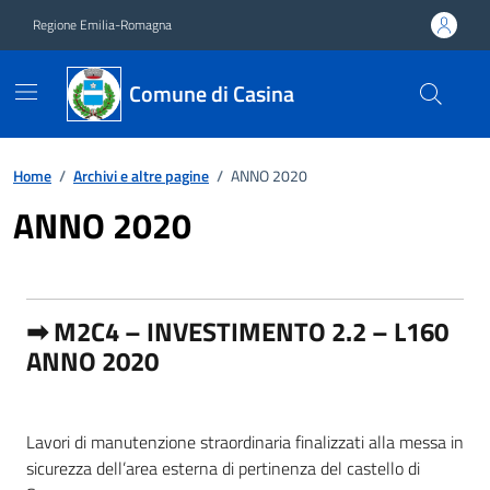
Vai ai contenuti
Vai al footer
Regione Emilia-Romagna
Comune di Casina
Home
/
Archivi e altre pagine
/
ANNO 2020
ANNO 2020
➡ M2C4 – INVESTIMENTO 2.2 – L160
ANNO 2020
Lavori di manutenzione straordinaria finalizzati alla messa in
sicurezza dell’area esterna di pertinenza del castello di