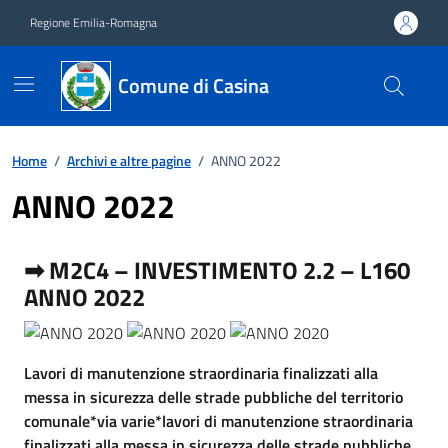
Vai ai contenuti
Vai al footer
Regione Emilia-Romagna
Comune di Casina
Home
/
Archivi e altre pagine
/
ANNO 2022
ANNO 2022
➡ M2C4 – INVESTIMENTO 2.2 – L160
ANNO 2022
Lavori di manutenzione straordinaria finalizzati alla
messa in sicurezza delle strade pubbliche del territorio
comunale*via varie*lavori di manutenzione straordinaria
finalizzati alla messa in sicurezza delle strade pubbliche