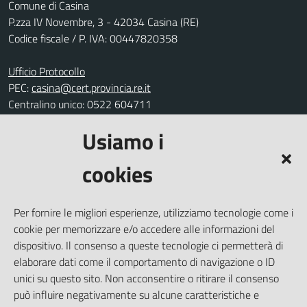
Comune di Casina
P.zza IV Novembre, 3 - 42034 Casina (RE)
Codice fiscale / P. IVA: 00447820358
Ufficio Protocollo
PEC:
casina@cert.provincia.re.it
Centralino unico: 0522 604711
Usiamo i
Leggi le FAQ
Prenotazione appuntamento
cookies
Segnalazione disservizio
Richiesta assistenza
Per fornire le migliori esperienze, utilizziamo tecnologie come i
Amministrazione trasparente
cookie per memorizzare e/o accedere alle informazioni del
Informativa privacy
dispositivo. Il consenso a queste tecnologie ci permetterà di
elaborare dati come il comportamento di navigazione o ID
Note legali
unici su questo sito. Non acconsentire o ritirare il consenso
Dichiarazione di accessibilità
può influire negativamente su alcune caratteristiche e