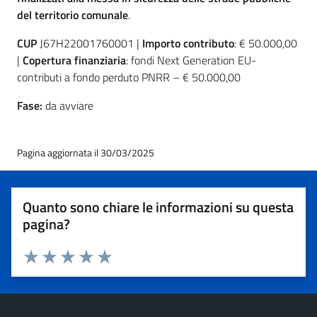
del territorio comunale
.
CUP
J67H22001760001 |
Importo contributo
: € 50.000,00
|
Copertura finanziaria
: fondi Next Generation EU-
contributi a fondo perduto PNRR – € 50.000,00
Fase:
da avviare
Pagina aggiornata il 30/03/2025
Quanto sono chiare le informazioni su questa
pagina?
Valuta 1 stelle su 5
Valuta 2 stelle su 5
Valuta 3 stelle su 5
Valuta 4 stelle su 5
Valuta 5 stelle su 5