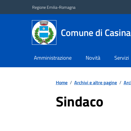
Vai ai contenuti
Vai al footer
Regione Emilia-Romagna
Comune di Casina
Amministrazione
Novità
Servizi
Home
/
Archivi e altre pagine
/
Arc
Sindaco