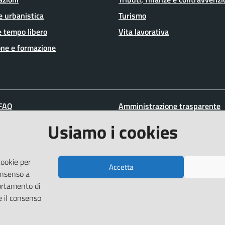
e urbanistica
Turismo
e tempo libero
Vita lavorativa
ne e formazione
 FAQ
Amministrazione trasparente
zione appuntamento
Informativa privacy
Usiamo i cookies
ione disservizio
Note legali
a assistenza
Dichiarazione di accessibilità
cookie per
Accetta
Piano di miglioramento del sit
consenso a
ortamento di
e il consenso