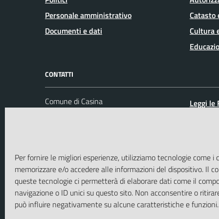
Personale amministrativo
Catasto 
Documenti e dati
Cultura 
Educazio
CONTATTI
Comune di Casina
Leggi le
P.zza IV Novembre, 3 -
Prenota
42034 Casina (RE)
Segnalaz
Codice fiscale / P. IVA: 00447820358
Richiest
Per fornire le migliori esperienze, utilizziamo tecnologie come i 
Ufficio Protocollo
memorizzare e/o accedere alle informazioni del dispositivo. Il 
PEC:
casina@cert.provincia.re.it
queste tecnologie ci permetterà di elaborare dati come il comp
Centralino unico: 0522 604711
navigazione o ID unici su questo sito. Non acconsentire o ritirar
può influire negativamente su alcune caratteristiche e funzioni.