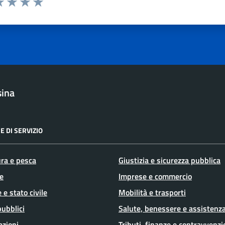
a 1 stelle su 5
luta 2 stelle su 5
Valuta 3 stelle su 5
Valuta 4 stelle su 5
Valuta 5 stelle su 5
sina
E DI SERVIZIO
ura e pesca
Giustizia e sicurezza pubblica
e
Imprese e commercio
 e stato civile
Mobilità e trasporti
pubblici
Salute, benessere e assistenz
azioni
Tributi, finanze e contravvenzi