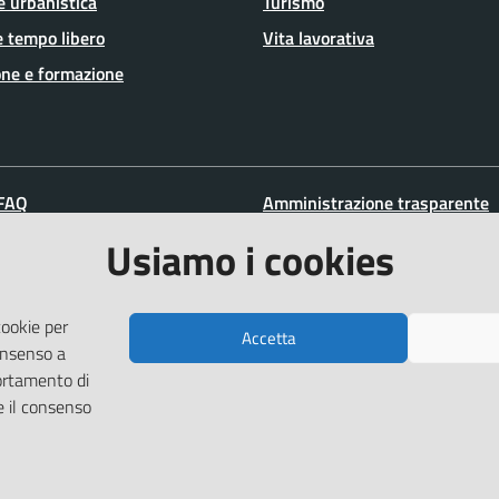
e urbanistica
Turismo
e tempo libero
Vita lavorativa
ne e formazione
 FAQ
Amministrazione trasparente
zione appuntamento
Informativa privacy
Usiamo i cookies
ione disservizio
Note legali
a assistenza
Dichiarazione di accessibilità
cookie per
Accetta
Piano di miglioramento del sit
consenso a
ortamento di
e il consenso