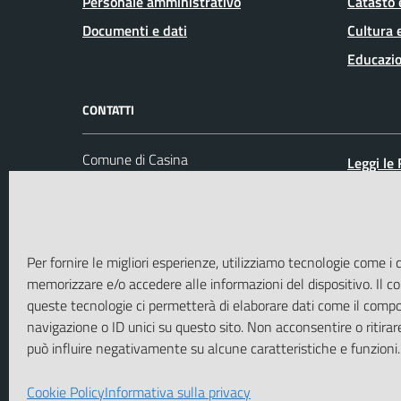
Personale amministrativo
Catasto 
Documenti e dati
Cultura 
Educazio
CONTATTI
Comune di Casina
Leggi le
P.zza IV Novembre, 3 -
Prenota
42034 Casina (RE)
Segnalaz
Codice fiscale / P. IVA: 00447820358
Richiest
Per fornire le migliori esperienze, utilizziamo tecnologie come i 
Ufficio Protocollo
memorizzare e/o accedere alle informazioni del dispositivo. Il 
PEC:
casina@cert.provincia.re.it
queste tecnologie ci permetterà di elaborare dati come il comp
Centralino unico: 0522 604711
navigazione o ID unici su questo sito. Non acconsentire o ritirar
può influire negativamente su alcune caratteristiche e funzioni.
Cookie Policy
Informativa sulla privacy