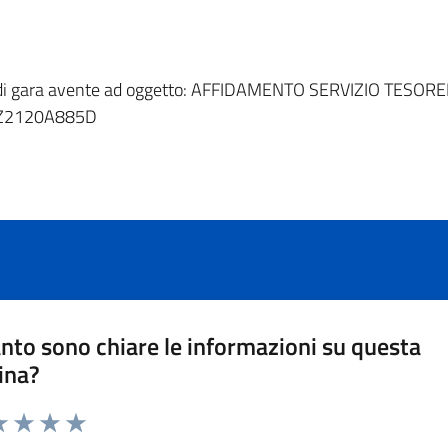
ando di gara avente ad oggetto: AFFIDAMENTO SERVIZIO TE
 Z2120A885D
nto sono chiare le informazioni su questa
ina?
a 1 stelle su 5
luta 2 stelle su 5
Valuta 3 stelle su 5
Valuta 4 stelle su 5
Valuta 5 stelle su 5