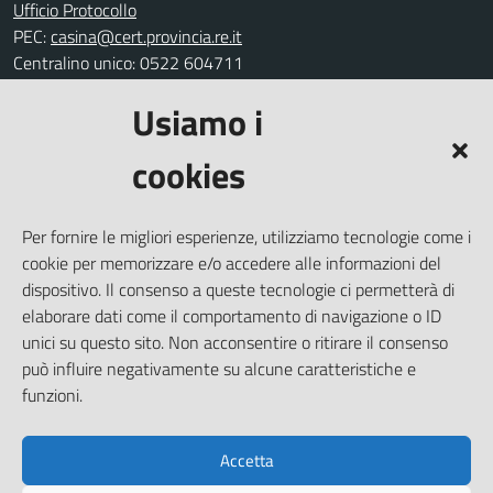
Ufficio Protocollo
PEC:
casina@cert.provincia.re.it
Centralino unico: 0522 604711
Usiamo i
Leggi le FAQ
Prenotazione appuntamento
cookies
Segnalazione disservizio
Richiesta assistenza
Per fornire le migliori esperienze, utilizziamo tecnologie come i
Amministrazione trasparente
cookie per memorizzare e/o accedere alle informazioni del
Informativa privacy
dispositivo. Il consenso a queste tecnologie ci permetterà di
elaborare dati come il comportamento di navigazione o ID
Note legali
unici su questo sito. Non acconsentire o ritirare il consenso
Dichiarazione di accessibilità
può influire negativamente su alcune caratteristiche e
Piano di miglioramento del sito
funzioni.
Accetta
SEGUICI SU