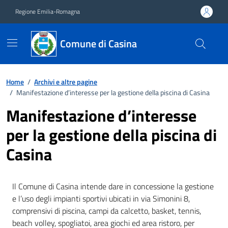
Vai ai contenuti
Vai al footer
Regione Emilia-Romagna
Comune di Casina
Home
/
Archivi e altre pagine
/
Manifestazione d’interesse per la gestione della piscina di Casina
Manifestazione d’interesse
per la gestione della piscina di
Casina
Il Comune di Casina intende dare in concessione la gestione
e l’uso degli impianti sportivi ubicati in via Simonini 8,
comprensivi di piscina, campi da calcetto, basket, tennis,
beach volley, spogliatoi, area giochi ed area ristoro, per