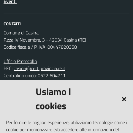
Eventi
CONTATTI
Comune di Casina
P.zza IV Novembre, 3 - 42034 Casina (RE)
Codice fiscale / P. IVA: 00447820358
Ufficio Protocollo
PEC:
casina@cert.provincia.re.it
Centralino unico: 0522 604711
Usiamo i
Leggi le FAQ
Prenotazione appuntamento
cookies
Segnalazione disservizio
Richiesta assistenza
Per fornire le migliori esperienze, utilizziamo tecnologie come i
Amministrazione trasparente
cookie per memorizzare e/o accedere alle informazioni del