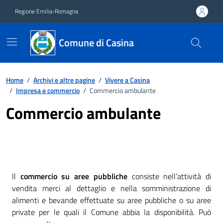
Vai ai contenuti
Vai al footer
Regione Emilia-Romagna
Comune di Casina
Home
/
Archivi e altre pagine
/
Vivere a Casina
/
Impresa e commercio
/
Commercio ambulante
Commercio ambulante
Il
commercio su aree pubbliche
consiste nell’attività di
vendita merci al dettaglio e nella somministrazione di
alimenti e bevande effettuate su aree pubbliche o su aree
private per le quali il Comune abbia la disponibilità. Può