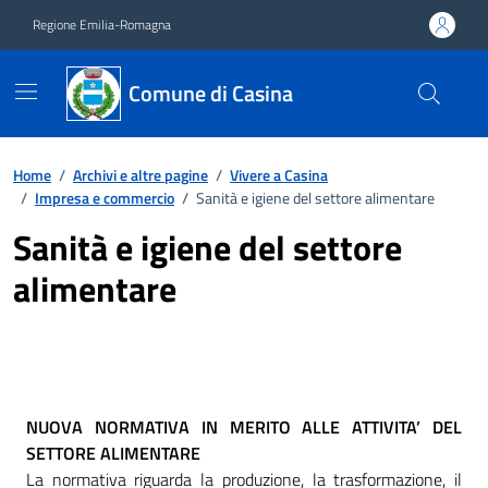
Vai ai contenuti
Vai al footer
Regione Emilia-Romagna
Comune di Casina
Home
/
Archivi e altre pagine
/
Vivere a Casina
/
Impresa e commercio
/
Sanità e igiene del settore alimentare
Sanità e igiene del settore
alimentare
NUOVA NORMATIVA IN MERITO ALLE ATTIVITA’ DEL
SETTORE ALIMENTARE
La normativa riguarda la produzione, la trasformazione, il