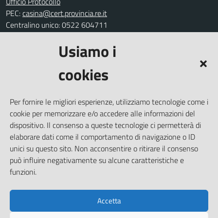
Ufficio Protocollo
PEC:
casina@cert.provincia.re.it
Centralino unico: 0522 604711
Usiamo i
Leggi le FAQ
Prenotazione appuntamento
cookies
Segnalazione disservizio
Richiesta assistenza
Per fornire le migliori esperienze, utilizziamo tecnologie come i
Amministrazione trasparente
cookie per memorizzare e/o accedere alle informazioni del
Informativa privacy
dispositivo. Il consenso a queste tecnologie ci permetterà di
elaborare dati come il comportamento di navigazione o ID
Note legali
unici su questo sito. Non acconsentire o ritirare il consenso
Dichiarazione di accessibilità
può influire negativamente su alcune caratteristiche e
Piano di miglioramento del sito
funzioni.
Accetta
SEGUICI SU