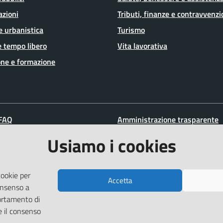
azioni
Tributi, finanze e contravvenzi
e urbanistica
Turismo
e tempo libero
Vita lavorativa
ne e formazione
 FAQ
Amministrazione trasparente
zione appuntamento
Informativa privacy
Usiamo i cookies
ione disservizio
Note legali
a assistenza
Dichiarazione di accessibilità
cookie per
Accetta
Piano di miglioramento del sit
consenso a
ortamento di
e il consenso