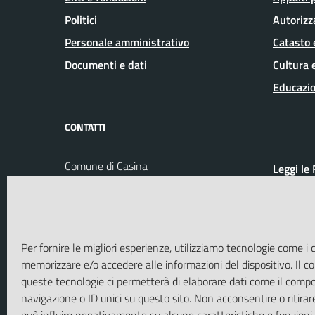
Politici
Autorizz
Personale amministrativo
Catasto 
Documenti e dati
Cultura 
Educazio
CONTATTI
Comune di Casina
Leggi le
P.zza IV Novembre, 3 -
Prenota
42034 Casina (RE)
Segnalaz
Codice fiscale / P. IVA: 00447820358
Richiest
Per fornire le migliori esperienze, utilizziamo tecnologie come i 
Ufficio Protocollo
memorizzare e/o accedere alle informazioni del dispositivo. Il 
PEC:
casina@cert.provincia.re.it
queste tecnologie ci permetterà di elaborare dati come il comp
Centralino unico: 0522 604711
navigazione o ID unici su questo sito. Non acconsentire o ritirar