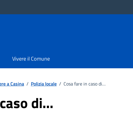
Vivere il Comune
ere a Casina
/
Polizia locale
/
Cosa fare in caso di…
 caso di…