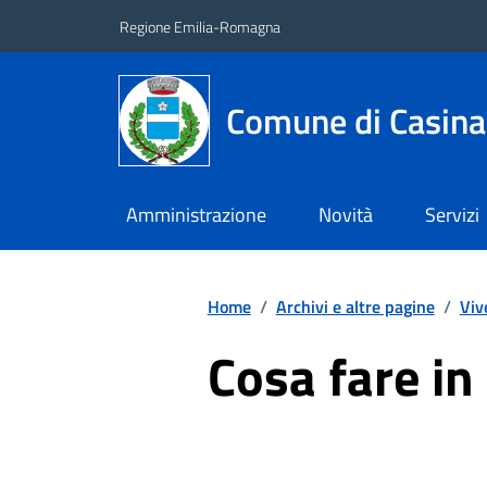
Vai ai contenuti
Vai al footer
Regione Emilia-Romagna
Comune di Casina
Amministrazione
Novità
Servizi
Home
/
Archivi e altre pagine
/
Viv
Cosa fare in