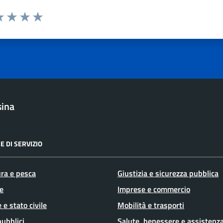
a 1 stelle su 5
luta 2 stelle su 5
Valuta 3 stelle su 5
Valuta 4 stelle su 5
Valuta 5 stelle su 5
sina
E DI SERVIZIO
ura e pesca
Giustizia e sicurezza pubblica
e
Imprese e commercio
 e stato civile
Mobilità e trasporti
pubblici
Salute, benessere e assistenz