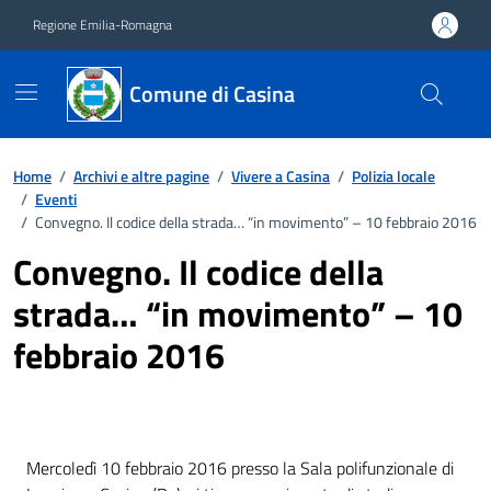
Vai ai contenuti
Vai al footer
Regione Emilia-Romagna
Comune di Casina
Home
/
Archivi e altre pagine
/
Vivere a Casina
/
Polizia locale
/
Eventi
/
Convegno. Il codice della strada… “in movimento” – 10 febbraio 2016
Convegno. Il codice della
strada… “in movimento” – 10
febbraio 2016
Mercoledì 10 febbraio 2016 presso la Sala polifunzionale di