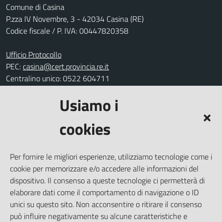
Comune di Casina
P.zza IV Novembre, 3 - 42034 Casina (RE)
Codice fiscale / P. IVA: 00447820358
Ufficio Protocollo
PEC:
casina@cert.provincia.re.it
Centralino unico: 0522 604711
Usiamo i
Leggi le FAQ
Prenotazione appuntamento
cookies
Segnalazione disservizio
Richiesta assistenza
Per fornire le migliori esperienze, utilizziamo tecnologie come i
Amministrazione trasparente
cookie per memorizzare e/o accedere alle informazioni del
Informativa privacy
dispositivo. Il consenso a queste tecnologie ci permetterà di
elaborare dati come il comportamento di navigazione o ID
Note legali
unici su questo sito. Non acconsentire o ritirare il consenso
Dichiarazione di accessibilità
può influire negativamente su alcune caratteristiche e