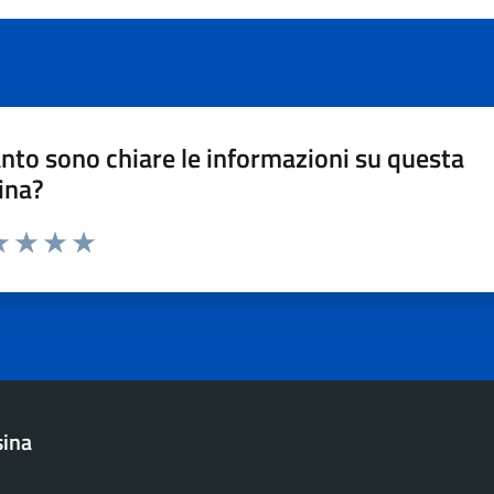
nto sono chiare le informazioni su questa
ina?
a 1 stelle su 5
luta 2 stelle su 5
Valuta 3 stelle su 5
Valuta 4 stelle su 5
Valuta 5 stelle su 5
sina