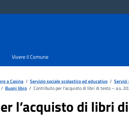
Vivere il Comune
ere a Casina
/
Servizio sociale scolastico ed educativo
/
Servizi 
/
Buoni libro
/
Contributo per l’acquisto di libri di testo – a.s. 
r l’acquisto di libri di