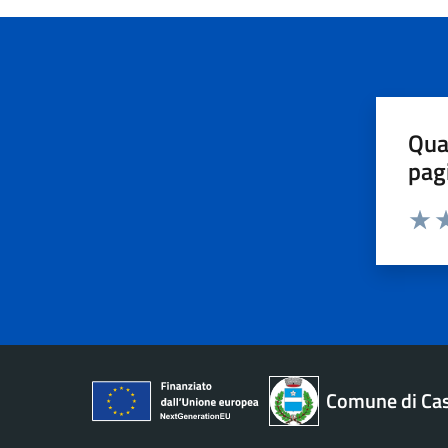
Qua
pag
Valut
Va
Comune di Ca