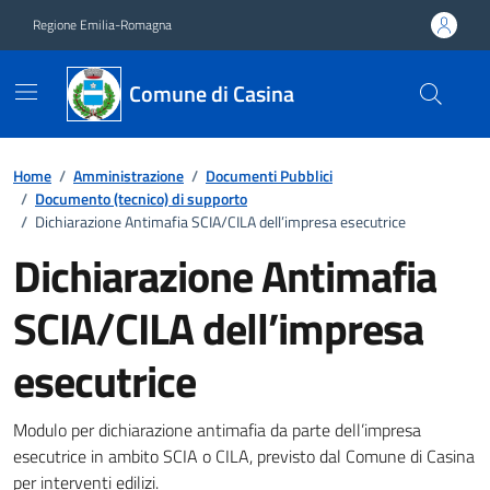
Vai ai contenuti
Vai al footer
Regione Emilia-Romagna
Comune di Casina
Home
/
Amministrazione
/
Documenti Pubblici
/
Documento (tecnico) di supporto
/
Dichiarazione Antimafia SCIA/CILA dell’impresa esecutrice
Dichiarazione Antimafia
SCIA/CILA dell’impresa
esecutrice
Dettagli del documento
Modulo per dichiarazione antimafia da parte dell’impresa
esecutrice in ambito SCIA o CILA, previsto dal Comune di Casina
per interventi edilizi.