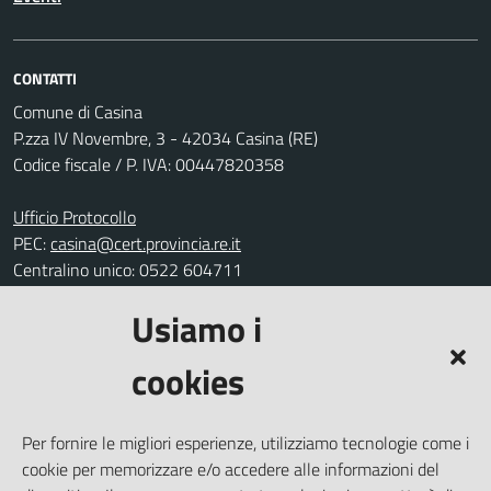
CONTATTI
Comune di Casina
P.zza IV Novembre, 3 - 42034 Casina (RE)
Codice fiscale / P. IVA: 00447820358
Ufficio Protocollo
PEC:
casina@cert.provincia.re.it
Centralino unico: 0522 604711
Usiamo i
Leggi le FAQ
Prenotazione appuntamento
cookies
Segnalazione disservizio
Richiesta assistenza
Per fornire le migliori esperienze, utilizziamo tecnologie come i
Amministrazione trasparente
cookie per memorizzare e/o accedere alle informazioni del