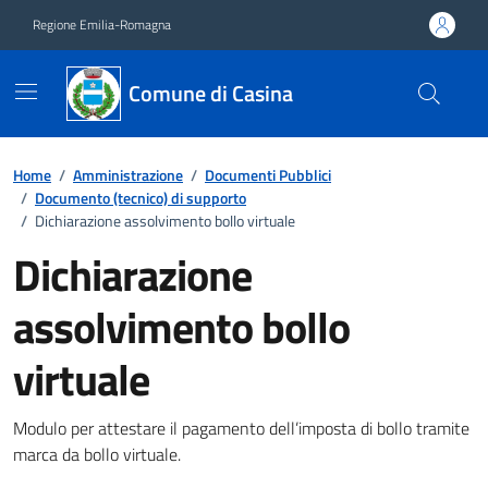
Vai ai contenuti
Vai al footer
Regione Emilia-Romagna
Comune di Casina
Home
/
Amministrazione
/
Documenti Pubblici
/
Documento (tecnico) di supporto
/
Dichiarazione assolvimento bollo virtuale
Dichiarazione
assolvimento bollo
virtuale
Dettagli del documento
Modulo per attestare il pagamento dell’imposta di bollo tramite
marca da bollo virtuale.