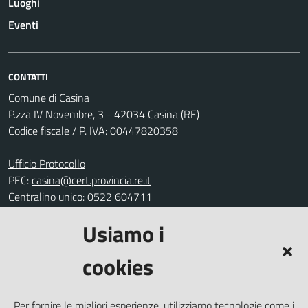
Luoghi
Eventi
CONTATTI
Comune di Casina
P.zza IV Novembre, 3 - 42034 Casina (RE)
Codice fiscale / P. IVA: 00447820358
Ufficio Protocollo
PEC:
casina@cert.provincia.re.it
Centralino unico: 0522 604711
Usiamo i
Leggi le FAQ
Prenotazione appuntamento
cookies
Segnalazione disservizio
Richiesta assistenza
Per fornire le migliori esperienze, utilizziamo tecnologie come i