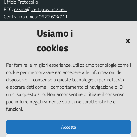
Ufficio Protocollo
PEC:
casina@cert.provincia.re.it
Centralino unico: 0522 604711
Usiamo i
Leggi le FAQ
Prenotazione appuntamento
cookies
Segnalazione disservizio
Richiesta assistenza
Per fornire le migliori esperienze, utilizziamo tecnologie come i
Amministrazione trasparente
cookie per memorizzare e/o accedere alle informazioni del
Informativa privacy
dispositivo. Il consenso a queste tecnologie ci permetterà di
elaborare dati come il comportamento di navigazione o ID
Note legali
unici su questo sito. Non acconsentire o ritirare il consenso
Dichiarazione di accessibilità
può influire negativamente su alcune caratteristiche e
Piano di miglioramento del sito
funzioni.
Accetta
SEGUICI SU