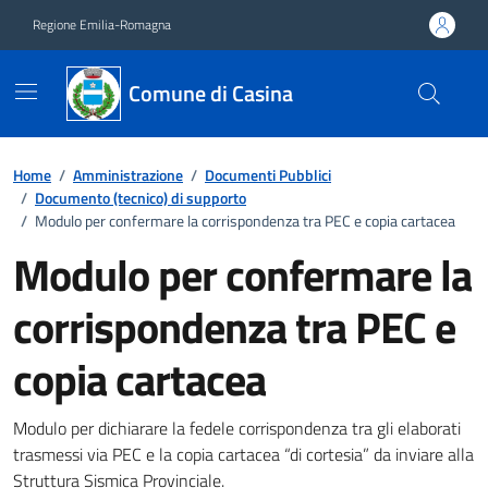
Vai ai contenuti
Vai al footer
Regione Emilia-Romagna
Comune di Casina
Home
/
Amministrazione
/
Documenti Pubblici
/
Documento (tecnico) di supporto
/
Modulo per confermare la corrispondenza tra PEC e copia cartacea
Modulo per confermare la
corrispondenza tra PEC e
copia cartacea
Dettagli del documento
Modulo per dichiarare la fedele corrispondenza tra gli elaborati
trasmessi via PEC e la copia cartacea “di cortesia” da inviare alla
Struttura Sismica Provinciale.