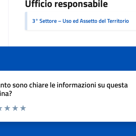
Ufficio responsabile
3° Settore – Uso ed Assetto del Territorio
nto sono chiare le informazioni su questa
ina?
a 1 stelle su 5
luta 2 stelle su 5
Valuta 3 stelle su 5
Valuta 4 stelle su 5
Valuta 5 stelle su 5