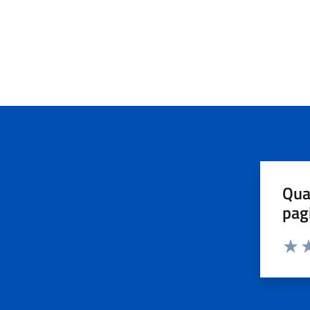
Qua
pag
Valut
Va