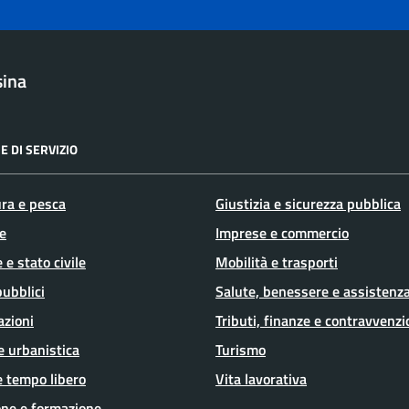
sina
E DI SERVIZIO
ura e pesca
Giustizia e sicurezza pubblica
e
Imprese e commercio
 e stato civile
Mobilità e trasporti
pubblici
Salute, benessere e assistenz
azioni
Tributi, finanze e contravvenzi
e urbanistica
Turismo
e tempo libero
Vita lavorativa
ne e formazione