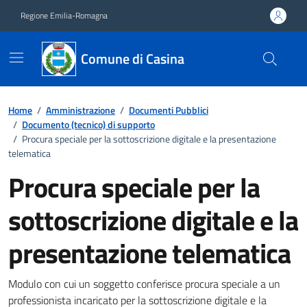
Vai ai contenuti
Vai al footer
Regione Emilia-Romagna
Comune di Casina
Home
/
Amministrazione
/
Documenti Pubblici
/
Documento (tecnico) di supporto
/
Procura speciale per la sottoscrizione digitale e la presentazione
telematica
Procura speciale per la
sottoscrizione digitale e la
presentazione telematica
Dettagli del documento
Modulo con cui un soggetto conferisce procura speciale a un
professionista incaricato per la sottoscrizione digitale e la