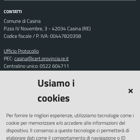
CONTATTI
Comune di Casina
P.zza IV Novembre, 3 - 42034 Casina (RE)
Codice fiscale / P. IVA: 00447820358
Ufficio Protocollo
PEC:
casina@cert.provincia.re.it
Centralino unico: 0522 604711
Usiamo i
Leggi le FAQ
Prenotazione appuntamento
cookies
Segnalazione disservizio
Richiesta assistenza
Per fornire le migliori esperienze, utilizziamo tecnologie come i
Amministrazione trasparente
cookie per memorizzare e/o accedere alle informazioni del
Informativa privacy
dispositivo. Il consenso a queste tecnologie ci permetterà di
elaborare dati come il comportamento di navigazione o ID
Note legali