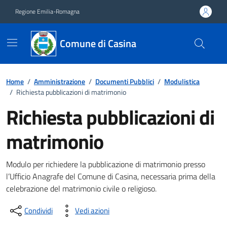
Vai ai contenuti
Vai al footer
Regione Emilia-Romagna
Comune di Casina
Home
/
Amministrazione
/
Documenti Pubblici
/
Modulistica
/
Richiesta pubblicazioni di matrimonio
Richiesta pubblicazioni di
matrimonio
Dettagli del documento
Modulo per richiedere la pubblicazione di matrimonio presso
l’Ufficio Anagrafe del Comune di Casina, necessaria prima della
celebrazione del matrimonio civile o religioso.
Condividi
Vedi azioni