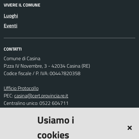
VIVERE IL COMUNE
Luoghi
Eventi
CONTATTI
Comune di Casina
P.zza IV Novembre, 3 - 42034 Casina (RE)
Codice fiscale / P. IVA: 00447820358
Ufficio Protocollo
PEC:
casina@cert.provincia.re.it
Centralino unico: 0522 604711
Usiamo i
Leggi le FAQ
Prenotazione appuntamento
cookies
Segnalazione disservizio