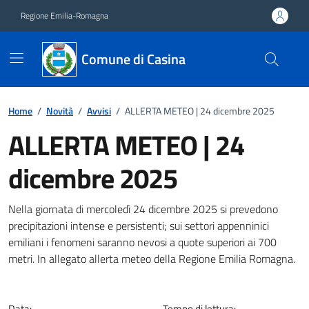
Vai ai contenuti
Vai al footer
Regione Emilia-Romagna
Comune di Casina
Home
/
Novità
/
Avvisi
/
ALLERTA METEO | 24 dicembre 2025
ALLERTA METEO | 24
dicembre 2025
Dettagli della notizia
Nella giornata di mercoledì 24 dicembre 2025 si prevedono
precipitazioni intense e persistenti; sui settori appenninici
emiliani i fenomeni saranno nevosi a quote superiori ai 700
metri. In allegato allerta meteo della Regione Emilia Romagna.
Data:
Tempo di lettura: