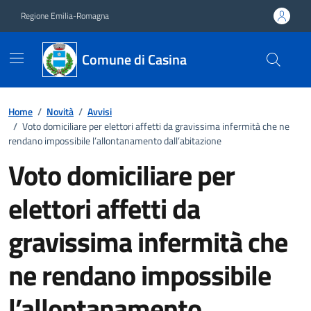
Vai ai contenuti
Vai al footer
Regione Emilia-Romagna
Comune di Casina
Home
/
Novità
/
Avvisi
/
Voto domiciliare per elettori affetti da gravissima infermità che ne
rendano impossibile l’allontanamento dall’abitazione
Voto domiciliare per
elettori affetti da
gravissima infermità che
ne rendano impossibile
l’allontanamento