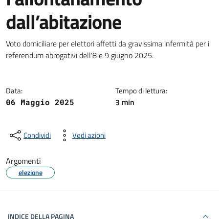
dall’abitazione
Dettagli della notizia
Voto domiciliare per elettori affetti da gravissima infermità per i
referendum abrogativi dell'8 e 9 giugno 2025.
Data:
Tempo di lettura:
3 min
06 Maggio 2025
Condividi
Vedi azioni
Argomenti
elezione
INDICE DELLA PAGINA