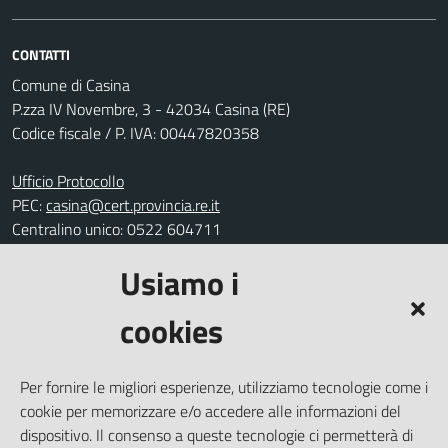
CONTATTI
Comune di Casina
P.zza IV Novembre, 3 - 42034 Casina (RE)
Codice fiscale / P. IVA: 00447820358
Ufficio Protocollo
PEC:
casina@cert.provincia.re.it
Centralino unico: 0522 604711
Usiamo i
Leggi le FAQ
Prenotazione appuntamento
cookies
Segnalazione disservizio
Richiesta assistenza
Per fornire le migliori esperienze, utilizziamo tecnologie come i
Amministrazione trasparente
cookie per memorizzare e/o accedere alle informazioni del
Informativa privacy
dispositivo. Il consenso a queste tecnologie ci permetterà di