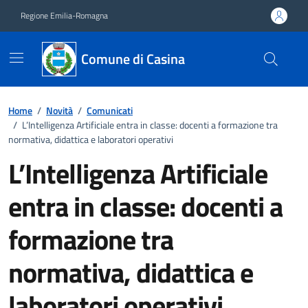
Vai ai contenuti
Vai al footer
Regione Emilia-Romagna
Comune di Casina
Home
/
Novità
/
Comunicati
/
L’Intelligenza Artificiale entra in classe: docenti a formazione tra
normativa, didattica e laboratori operativi
L’Intelligenza Artificiale
entra in classe: docenti a
formazione tra
normativa, didattica e
laboratori operativi