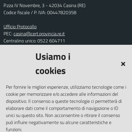
P.zza IV Novembre, 3 - 42034 Casina (RE)
Codice fiscale / P. IVA: 00447820358
Ufficio Protocollo
PEC:
casina@cert.provincia.re.it
Centralino unico: 0522 604711
Usiamo i
Leggi le FAQ
Prenotazione appuntamento
cookies
Segnalazione disservizio
Richiesta assistenza
Per fornire le migliori esperienze, utilizziamo tecnologie come i
Amministrazione trasparente
cookie per memorizzare e/o accedere alle informazioni del
Informativa privacy
dispositivo. Il consenso a queste tecnologie ci permetterà di
elaborare dati come il comportamento di navigazione o ID
Note legali
unici su questo sito. Non acconsentire o ritirare il consenso
Dichiarazione di accessibilità
può influire negativamente su alcune caratteristiche e
Piano di miglioramento del sito
funzioni.