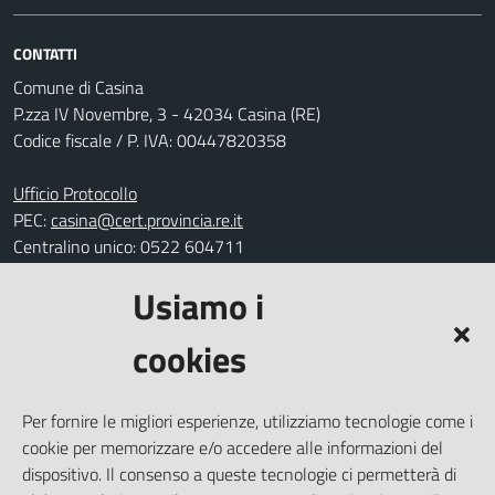
CONTATTI
Comune di Casina
P.zza IV Novembre, 3 - 42034 Casina (RE)
Codice fiscale / P. IVA: 00447820358
Ufficio Protocollo
PEC:
casina@cert.provincia.re.it
Centralino unico: 0522 604711
Usiamo i
Leggi le FAQ
Prenotazione appuntamento
cookies
Segnalazione disservizio
Richiesta assistenza
Per fornire le migliori esperienze, utilizziamo tecnologie come i
Amministrazione trasparente
cookie per memorizzare e/o accedere alle informazioni del
Informativa privacy
dispositivo. Il consenso a queste tecnologie ci permetterà di