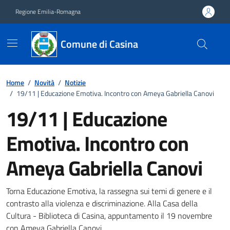
Vai ai contenuti
Vai al footer
Regione Emilia-Romagna
Comune di Casina
Home
/
Novità
/
Notizie
/
19/11 | Educazione Emotiva. Incontro con Ameya Gabriella Canovi
19/11 | Educazione
Emotiva. Incontro con
Ameya Gabriella Canovi
Dettagli della notizia
Torna Educazione Emotiva, la rassegna sui temi di genere e il
contrasto alla violenza e discriminazione. Alla Casa della
Cultura - Biblioteca di Casina, appuntamento il 19 novembre
con Ameya Gabriella Canovi.