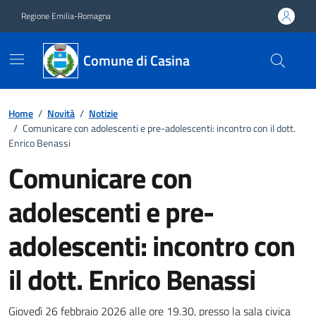
Vai ai contenuti
Vai al footer
Regione Emilia-Romagna
Comune di Casina
Home
/
Novità
/
Notizie
/
Comunicare con adolescenti e pre-adolescenti: incontro con il dott.
Enrico Benassi
Comunicare con
adolescenti e pre-
adolescenti: incontro con
il dott. Enrico Benassi
Giovedì 26 febbraio 2026 alle ore 19.30, presso la sala civica