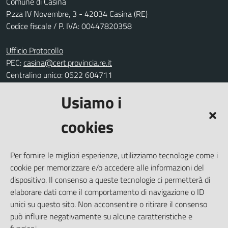
Comune di Casina
P.zza IV Novembre, 3 - 42034 Casina (RE)
Codice fiscale / P. IVA: 00447820358
Ufficio Protocollo
PEC:
casina@cert.provincia.re.it
Centralino unico: 0522 604711
Usiamo i
Leggi le FAQ
Prenotazione appuntamento
cookies
Segnalazione disservizio
Richiesta assistenza
Per fornire le migliori esperienze, utilizziamo tecnologie come i
Amministrazione trasparente
cookie per memorizzare e/o accedere alle informazioni del
Informativa privacy
dispositivo. Il consenso a queste tecnologie ci permetterà di
elaborare dati come il comportamento di navigazione o ID
Note legali
unici su questo sito. Non acconsentire o ritirare il consenso
Dichiarazione di accessibilità
può influire negativamente su alcune caratteristiche e
Piano di miglioramento del sito