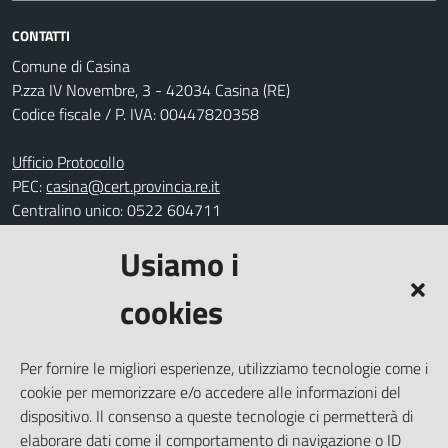
CONTATTI
Comune di Casina
P.zza IV Novembre, 3 - 42034 Casina (RE)
Codice fiscale / P. IVA: 00447820358
Ufficio Protocollo
PEC:
casina@cert.provincia.re.it
Centralino unico: 0522 604711
Usiamo i
Leggi le FAQ
Prenotazione appuntamento
cookies
Segnalazione disservizio
Richiesta assistenza
Per fornire le migliori esperienze, utilizziamo tecnologie come i
Amministrazione trasparente
cookie per memorizzare e/o accedere alle informazioni del
Informativa privacy
dispositivo. Il consenso a queste tecnologie ci permetterà di
elaborare dati come il comportamento di navigazione o ID
Note legali