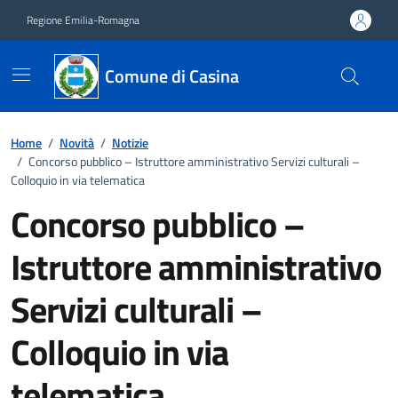
Vai ai contenuti
Vai al footer
Regione Emilia-Romagna
Comune di Casina
Home
/
Novità
/
Notizie
/
Concorso pubblico – Istruttore amministrativo Servizi culturali –
Colloquio in via telematica
Concorso pubblico –
Istruttore amministrativo
Servizi culturali –
Colloquio in via
telematica