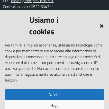
PEC:
casina@cert.provincia.re.it
Centralino unico: 0522 604711
Usiamo i
Leggi le FAQ
Prenotazione appuntamento
cookies
Segnalazione disservizio
Richiesta assistenza
Per fornire le migliori esperienze, utilizziamo tecnologie come i
Amministrazione trasparente
cookie per memorizzare e/o accedere alle informazioni del
Informativa privacy
dispositivo. Il consenso a queste tecnologie ci permetterà di
elaborare dati come il comportamento di navigazione o ID
Note legali
unici su questo sito. Non acconsentire o ritirare il consenso
Dichiarazione di accessibilità
può influire negativamente su alcune caratteristiche e
Piano di miglioramento del sito
funzioni.
Accetta
SEGUICI SU
Nega
Facebook