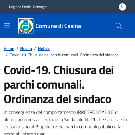
Vai ai contenuti
Vai al footer
Regione Emilia-Romagna
Comune di Casina
Home
/
Novità
/
Notizie
/
Covid-19. Chiusura dei parchi comunali. Ordinanza del sindaco
Covid-19. Chiusura dei
parchi comunali.
Ordinanza del sindaco
Dettagli della notizia
In conseguenza del comportamento IRRESPONSABILE di
alcuni, ho emesso l’Ordinanza Sindacale N. 11 che sancisce la
chiusura sino al 3 aprile p.v. dei parchi comunali pubblici e la
sosta all’interno degl