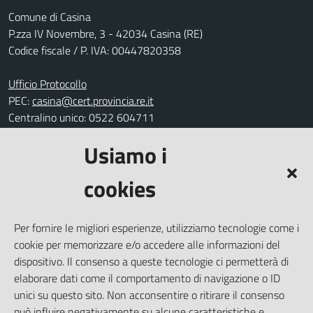
Comune di Casina
P.zza IV Novembre, 3 - 42034 Casina (RE)
Codice fiscale / P. IVA: 00447820358
Ufficio Protocollo
PEC:
casina@cert.provincia.re.it
Centralino unico: 0522 604711
Usiamo i
Leggi le FAQ
Prenotazione appuntamento
cookies
Segnalazione disservizio
Richiesta assistenza
Per fornire le migliori esperienze, utilizziamo tecnologie come i
Amministrazione trasparente
cookie per memorizzare e/o accedere alle informazioni del
Informativa privacy
dispositivo. Il consenso a queste tecnologie ci permetterà di
elaborare dati come il comportamento di navigazione o ID
Note legali
unici su questo sito. Non acconsentire o ritirare il consenso
Dichiarazione di accessibilità
può influire negativamente su alcune caratteristiche e