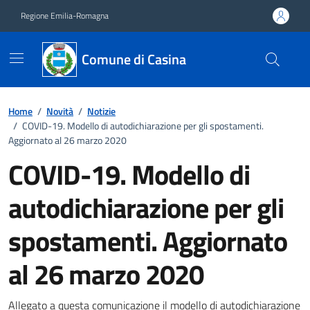
Vai ai contenuti
Vai al footer
Regione Emilia-Romagna
Comune di Casina
Home
/
Novità
/
Notizie
/
COVID-19. Modello di autodichiarazione per gli spostamenti.
Aggiornato al 26 marzo 2020
COVID-19. Modello di
autodichiarazione per gli
spostamenti. Aggiornato
al 26 marzo 2020
Allegato a questa comunicazione il modello di autodichiarazione