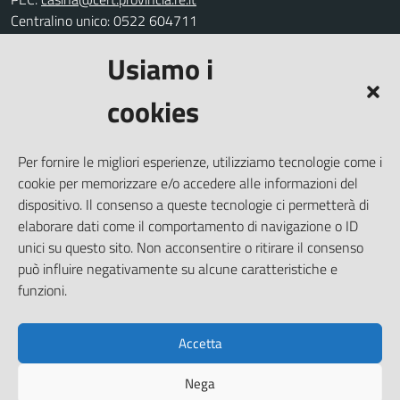
Centralino unico: 0522 604711
Usiamo i
Leggi le FAQ
Prenotazione appuntamento
cookies
Segnalazione disservizio
Richiesta assistenza
Per fornire le migliori esperienze, utilizziamo tecnologie come i
Amministrazione trasparente
cookie per memorizzare e/o accedere alle informazioni del
Informativa privacy
dispositivo. Il consenso a queste tecnologie ci permetterà di
elaborare dati come il comportamento di navigazione o ID
Note legali
unici su questo sito. Non acconsentire o ritirare il consenso
Dichiarazione di accessibilità
può influire negativamente su alcune caratteristiche e
Piano di miglioramento del sito
funzioni.
Accetta
SEGUICI SU
Nega
Facebook