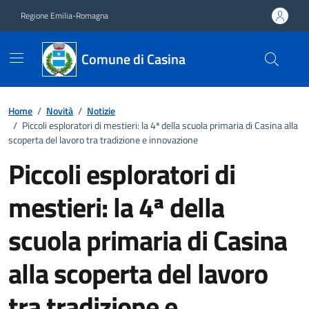
Vai ai contenuti
Vai al footer
Regione Emilia-Romagna
Comune di Casina
Home
/
Novità
/
Notizie
/
Piccoli esploratori di mestieri: la 4ª della scuola primaria di Casina alla
scoperta del lavoro tra tradizione e innovazione
Piccoli esploratori di
mestieri: la 4ª della
scuola primaria di Casina
alla scoperta del lavoro
tra tradizione e