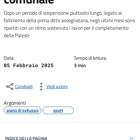
Dettagli della notizia
Dopo un periodo di sospensione piuttosto lungo, legato al
fallimento della prima ditta assegnataria, negli ultimi mesi sono
ripartiti con un ritmo sostenuto i lavori per il completamento
della Palestr
Data:
Tempo di lettura:
3 min
05 Febbraio 2025
Condividi
Vedi azioni
Argomenti
piano di sviluppo
sport
INDICE DELLA PAGINA