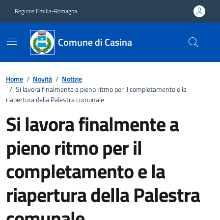
Vai ai contenuti
Vai al footer
Regione Emilia-Romagna
Comune di Casina
Home
/
Novità
/
Notizie
/
Si lavora finalmente a pieno ritmo per il completamento e la
riapertura della Palestra comunale
Si lavora finalmente a
pieno ritmo per il
completamento e la
riapertura della Palestra
comunale