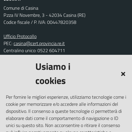
Comune di Casina
P.zza IV Novembre, 3 - 42034 Casina (RE)
Codice fiscale / P. IVA: 00447820358
Ufficio Protocollo
PEC:
casina@cert.provincia.re.it
Centralino unico: 0522 604711
Usiamo i
Leggi le FAQ
Prenotazione appuntamento
cookies
Segnalazione disservizio
Richiesta assistenza
Per fornire le migliori esperienze, utilizziamo tecnologie come i
Amministrazione trasparente
cookie per memorizzare e/o accedere alle informazioni del
Informativa privacy
dispositivo. Il consenso a queste tecnologie ci permetterà di
elaborare dati come il comportamento di navigazione o ID
Note legali
unici su questo sito. Non acconsentire o ritirare il consenso
Dichiarazione di accessibilità