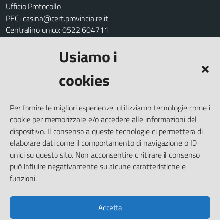
Ufficio Protocollo
PEC:
casina@cert.provincia.re.it
Centralino unico: 0522 604711
Usiamo i
Leggi le FAQ
Prenotazione appuntamento
cookies
Segnalazione disservizio
Richiesta assistenza
Per fornire le migliori esperienze, utilizziamo tecnologie come i
Amministrazione trasparente
cookie per memorizzare e/o accedere alle informazioni del
Informativa privacy
dispositivo. Il consenso a queste tecnologie ci permetterà di
elaborare dati come il comportamento di navigazione o ID
Note legali
unici su questo sito. Non acconsentire o ritirare il consenso
Dichiarazione di accessibilità
può influire negativamente su alcune caratteristiche e
Piano di miglioramento del sito
funzioni.
Accetta
SEGUICI SU