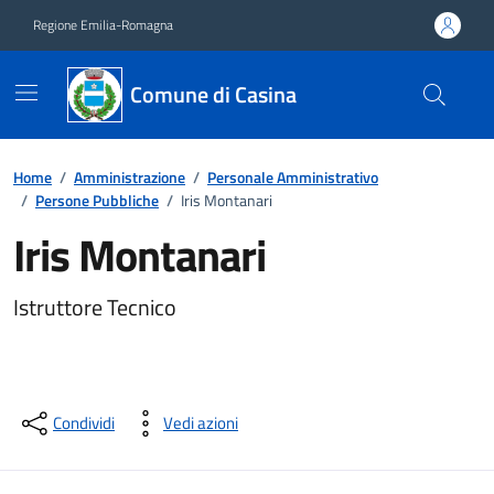
Vai ai contenuti
Vai al footer
Regione Emilia-Romagna
Comune di Casina
Home
/
Amministrazione
/
Personale Amministrativo
/
Persone Pubbliche
/
Iris Montanari
Iris Montanari
Istruttore Tecnico
Condividi
Vedi azioni