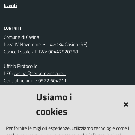
Eventi
CONTATTI
Comune di Casina
P.zza IV Novembre, 3 - 42034 Casina (RE)
Codice fiscale / P. IVA: 00447820358
Ufficio Protocollo
PEC:
casina@cert.provincia.re.it
Centralino unico: 0522 604711
Usiamo i
Leggi le FAQ
Prenotazione appuntamento
cookies
Segnalazione disservizio
Richiesta assistenza
Per fornire le migliori esperienze, utilizziamo tecnologie come i
Amministrazione trasparente