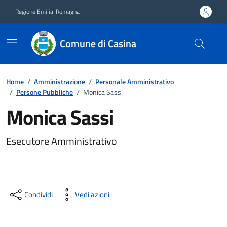
Vai ai contenuti
Vai al footer
Regione Emilia-Romagna
Comune di Casina
Home
/
Amministrazione
/
Personale Amministrativo
/
Persone Pubbliche
/
Monica Sassi
Monica Sassi
Esecutore Amministrativo
Condividi
Vedi azioni