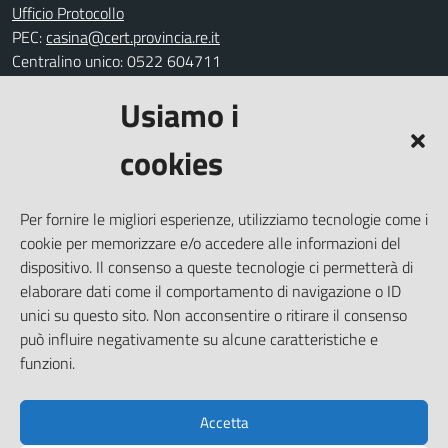
Ufficio Protocollo
PEC:
casina@cert.provincia.re.it
Centralino unico: 0522 604711
Usiamo i
Leggi le FAQ
Prenotazione appuntamento
cookies
Segnalazione disservizio
Richiesta assistenza
Per fornire le migliori esperienze, utilizziamo tecnologie come i
Amministrazione trasparente
cookie per memorizzare e/o accedere alle informazioni del
Informativa privacy
dispositivo. Il consenso a queste tecnologie ci permetterà di
elaborare dati come il comportamento di navigazione o ID
Note legali
unici su questo sito. Non acconsentire o ritirare il consenso
Dichiarazione di accessibilità
può influire negativamente su alcune caratteristiche e
Piano di miglioramento del sito
funzioni.
Accetta
SEGUICI SU