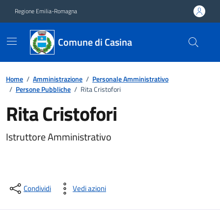
Vai ai contenuti
Vai al footer
Regione Emilia-Romagna
Comune di Casina
Home
/
Amministrazione
/
Personale Amministrativo
/
Persone Pubbliche
/
Rita Cristofori
Rita Cristofori
Istruttore Amministrativo
Condividi
Vedi azioni