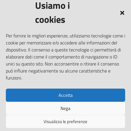
Usiamo i
Leggi le FAQ
Prenotazione appuntamento
cookies
Segnalazione disservizio
Richiesta assistenza
Per fornire le migliori esperienze, utilizziamo tecnologie come i
Amministrazione trasparente
cookie per memorizzare e/o accedere alle informazioni del
Informativa privacy
dispositivo. Il consenso a queste tecnologie ci permetterà di
elaborare dati come il comportamento di navigazione o ID
Note legali
unici su questo sito. Non acconsentire o ritirare il consenso
Dichiarazione di accessibilità
può influire negativamente su alcune caratteristiche e
Piano di miglioramento del sito
funzioni.
Accetta
SEGUICI SU
Nega
Facebook
Visualizza le preferenze