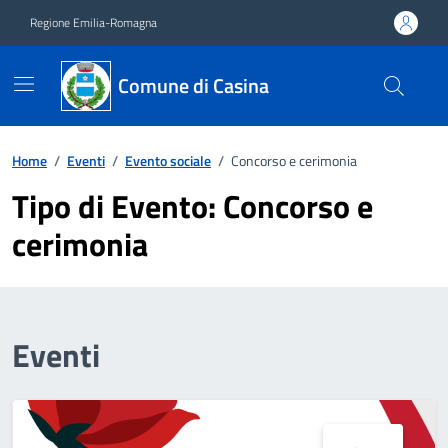
Vai ai contenuti
Vai al footer
Regione Emilia-Romagna
Comune di Casina
Home
/
Eventi
/
Evento sociale
/
Concorso e cerimonia
Tipo di Evento:
Concorso e
cerimonia
Eventi