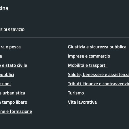
sina
E DI SERVIZIO
ura e pesca
Giustizia e sicurezza pubblica
e
Imprese e commercio
 e stato civile
Mobilità e trasporti
pubblici
Salute, benessere e assistenz
azioni
Tributi, finanze e contravvenzi
e urbanistica
Turismo
e tempo libero
Vita lavorativa
ne e formazione