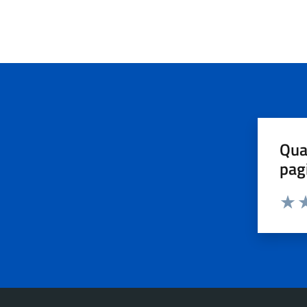
Qua
pag
Valut
Va