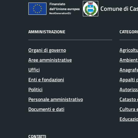
Comune di Ca
AMMINISTRAZIONE
CATEGORI
Organi di governo
Agricolt
Aree amministrative
Ambient
Uffici
Anagrafe
Enti e fondazioni
Appalti 
Politici
Autorizz
Personale amministrativo
Catasto 
Documenti e dati
Cultura 
Educazio
CONTATTI