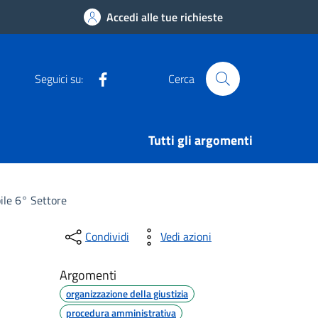
Accedi alle tue richieste
Facebook
Seguici su:
Cerca
Tutti gli argomenti
ile 6° Settore
Condividi
Vedi azioni
Argomenti
organizzazione della giustizia
procedura amministrativa