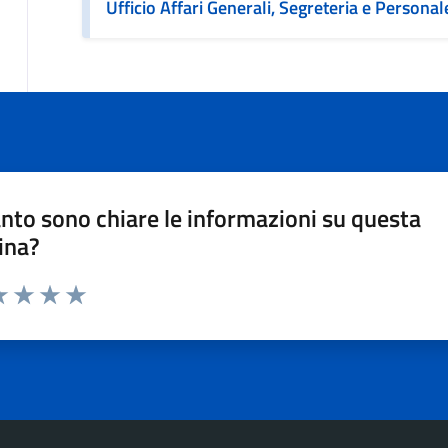
Ufficio Affari Generali, Segreteria e Personal
nto sono chiare le informazioni su questa
ina?
a 1 stelle su 5
luta 2 stelle su 5
Valuta 3 stelle su 5
Valuta 4 stelle su 5
Valuta 5 stelle su 5