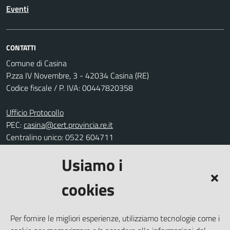
Eventi
CONTATTI
Comune di Casina
P.zza IV Novembre, 3 - 42034 Casina (RE)
Codice fiscale / P. IVA: 00447820358
Ufficio Protocollo
PEC:
casina@cert.provincia.re.it
Centralino unico: 0522 604711
Usiamo i
Leggi le FAQ
Prenotazione appuntamento
cookies
Segnalazione disservizio
Richiesta assistenza
Per fornire le migliori esperienze, utilizziamo tecnologie come i
Amministrazione trasparente