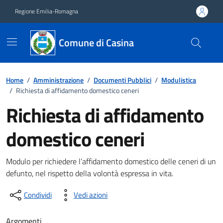
Vai ai contenuti
Vai al footer
Regione Emilia-Romagna
Comune di Casina
Home
/
Amministrazione
/
Documenti Pubblici
/
Modulistica
/
Richiesta di affidamento domestico ceneri
Richiesta di affidamento
domestico ceneri
Dettagli del documento
Modulo per richiedere l’affidamento domestico delle ceneri di un
defunto, nel rispetto della volontà espressa in vita.
Condividi
Vedi azioni
Argomenti