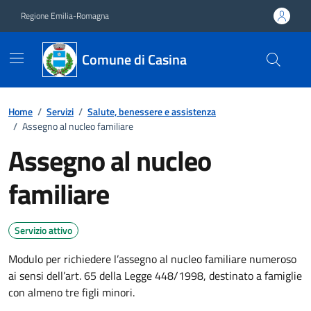
Vai ai contenuti
Vai al footer
Regione Emilia-Romagna
Comune di Casina
Home
/
Servizi
/
Salute, benessere e assistenza
/
Assegno al nucleo familiare
Assegno al nucleo
familiare
Servizio attivo
Modulo per richiedere l’assegno al nucleo familiare numeroso
ai sensi dell’art. 65 della Legge 448/1998, destinato a famiglie
con almeno tre figli minori.