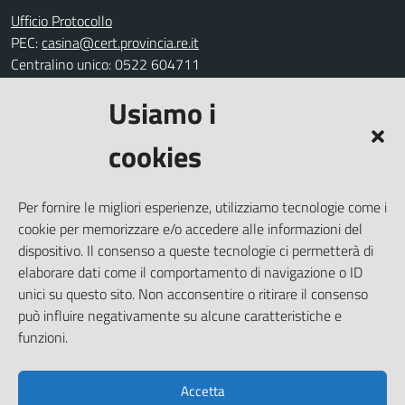
Ufficio Protocollo
PEC:
casina@cert.provincia.re.it
Centralino unico: 0522 604711
Usiamo i
Leggi le FAQ
Prenotazione appuntamento
cookies
Segnalazione disservizio
Richiesta assistenza
Per fornire le migliori esperienze, utilizziamo tecnologie come i
Amministrazione trasparente
cookie per memorizzare e/o accedere alle informazioni del
Informativa privacy
dispositivo. Il consenso a queste tecnologie ci permetterà di
elaborare dati come il comportamento di navigazione o ID
Note legali
unici su questo sito. Non acconsentire o ritirare il consenso
Dichiarazione di accessibilità
può influire negativamente su alcune caratteristiche e
Piano di miglioramento del sito
funzioni.
Accetta
SEGUICI SU