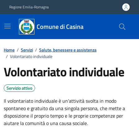
Vai ai contenuti
Vai al footer
Regione Emilia-Romagna
Comune di Casina
Home
/
Servizi
/
Salute, benessere e assistenza
/
Volontariato individuale
Volontariato individuale
Servizio attivo
Il volontariato individuale è un'attività svolta in modo
spontaneo e gratuito da una singola persona, che mette a
disposizione il proprio tempo e le proprie competenze per
aiutare la comunità o una causa sociale.