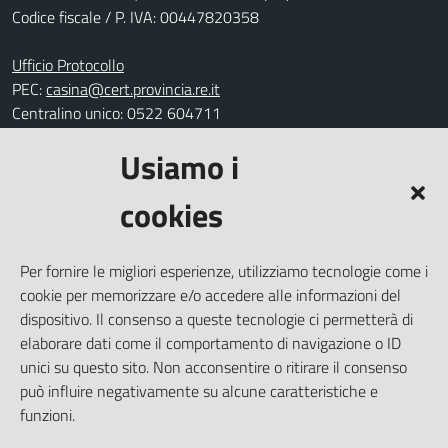
Codice fiscale / P. IVA: 00447820358
Ufficio Protocollo
PEC:
casina@cert.provincia.re.it
Centralino unico: 0522 604711
Usiamo i
Leggi le FAQ
Prenotazione appuntamento
cookies
Segnalazione disservizio
Richiesta assistenza
Per fornire le migliori esperienze, utilizziamo tecnologie come i
Amministrazione trasparente
cookie per memorizzare e/o accedere alle informazioni del
Informativa privacy
dispositivo. Il consenso a queste tecnologie ci permetterà di
elaborare dati come il comportamento di navigazione o ID
Note legali
unici su questo sito. Non acconsentire o ritirare il consenso
Dichiarazione di accessibilità
può influire negativamente su alcune caratteristiche e
Piano di miglioramento del sito
funzioni.