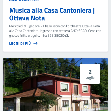
Musica alla Casa Cantoniera |
Ottava Nota
Mercoledì 9 luglio ore 21 ballo liscio con l'orchestra Ottava Nota
alla Casa Cantoniera. Ingresso con tessera ANCeSCAO. Cena con
gnocco fritto e tigelle. Info: 353.3802043.
LEGGI DI PIÙ
2
Luglio