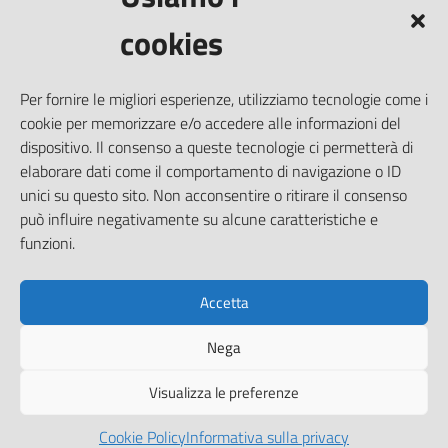
Prenotazione appuntamento
cookies
Segnalazione disservizio
Richiesta assistenza
Per fornire le migliori esperienze, utilizziamo tecnologie come i
Amministrazione trasparente
cookie per memorizzare e/o accedere alle informazioni del
Informativa privacy
dispositivo. Il consenso a queste tecnologie ci permetterà di
elaborare dati come il comportamento di navigazione o ID
Note legali
unici su questo sito. Non acconsentire o ritirare il consenso
Dichiarazione di accessibilità
può influire negativamente su alcune caratteristiche e
Piano di miglioramento del sito
funzioni.
Accetta
SEGUICI SU
Nega
Facebook
Visualizza le preferenze
Cookie Policy
Informativa sulla privacy