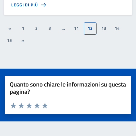
LEGGI DI PIÙ
«
1
2
3
…
11
12
13
14
15
»
Quanto sono chiare le informazioni su questa
pagina?
Valuta 1 stelle su 5
Valuta 2 stelle su 5
Valuta 3 stelle su 5
Valuta 4 stelle su 5
Valuta 5 stelle su 5