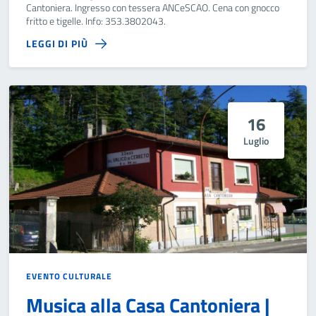
Cantoniera. Ingresso con tessera ANCeSCAO. Cena con gnocco
fritto e tigelle. Info: 353.3802043.
LEGGI DI PIÙ
16
Luglio
EVENTO CULTURALE
Musica alla Casa Cantoniera |