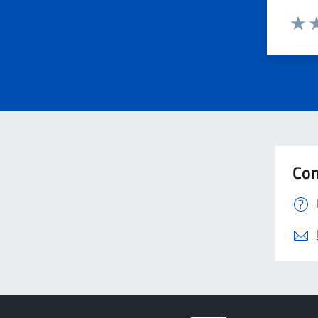
Valut
Va
Con