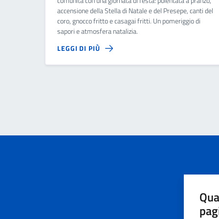
comunità con una giornata di festa: polentata a pranzo,
accensione della Stella di Natale e del Presepe, canti del
coro, gnocco fritto e casagai fritti. Un pomeriggio di
sapori e atmosfera natalizia.
LEGGI DI PIÙ
Qua
pag