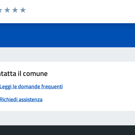
a 1 stelle su 5
luta 2 stelle su 5
Valuta 3 stelle su 5
Valuta 4 stelle su 5
Valuta 5 stelle su 5
tatta il comune
Leggi le domande frequenti
Richiedi assistenza