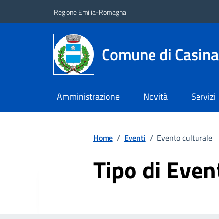
Vai ai contenuti
Vai al footer
Regione Emilia-Romagna
Comune di Casina
Amministrazione
Novità
Servizi
Home
/
Eventi
/
Evento culturale
Tipo di Even