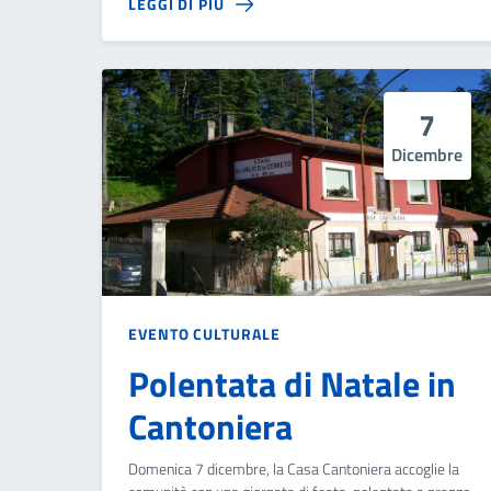
LEGGI DI PIÙ
7
Dicembre
EVENTO CULTURALE
Polentata di Natale in
Cantoniera
Domenica 7 dicembre, la Casa Cantoniera accoglie la