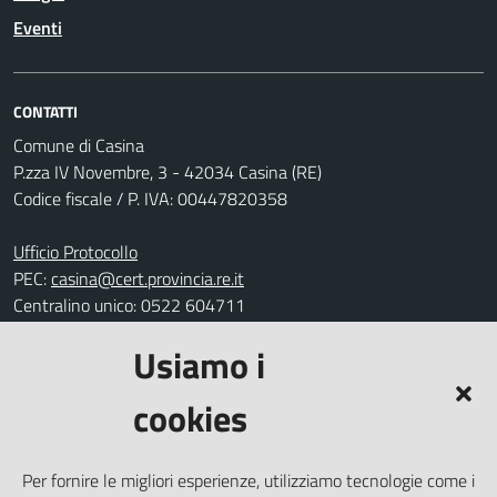
Eventi
CONTATTI
Comune di Casina
P.zza IV Novembre, 3 - 42034 Casina (RE)
Codice fiscale / P. IVA: 00447820358
Ufficio Protocollo
PEC:
casina@cert.provincia.re.it
Centralino unico: 0522 604711
Usiamo i
Leggi le FAQ
Prenotazione appuntamento
cookies
Segnalazione disservizio
Richiesta assistenza
Per fornire le migliori esperienze, utilizziamo tecnologie come i
Amministrazione trasparente