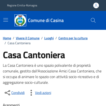
Vai ai contenuti
Vai al footer
Regione Emilia-Romagna
Comune di Casina
Home
/
Vivere il Comune
/
Luoghi
/
Centro per la cultura
/
Casa Cantoniera
Casa Cantoniera
Descrizione
La Casa Cantoniera è uno spazio polivalente di proprietà
comunale, gestito dall'Associazione Amici Casa Cantoniera, che
si occupa di animare lo spazio con attività socio-ricreativo e di
aggregazione socio-culturale.
Condividi
Vedi azioni
Argomenti