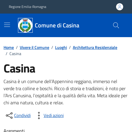
Vai ai contenuti
Vai al footer
Regione Emilia-Romagna
Comune di Casina
Home
/
Vivere il Comune
/
Luoghi
/
Architettura Residenziale
/
Casina
Casina
Descrizione
Casina è un comune dell’Appennino reggiano, immerso nel
verde tra colline e boschi. Ricco di storia e tradizioni, è noto per
l’Ars Canusina, l’ospitalità e la qualità della vita. Meta ideale per
chi ama natura, cultura e relax.
Condividi
Vedi azioni
Argomenti