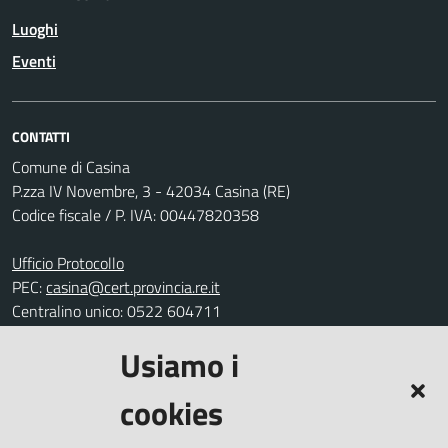
Luoghi
Eventi
CONTATTI
Comune di Casina
P.zza IV Novembre, 3 - 42034 Casina (RE)
Codice fiscale / P. IVA: 00447820358
Ufficio Protocollo
PEC:
casina@cert.provincia.re.it
Centralino unico: 0522 604711
Usiamo i
Leggi le FAQ
Prenotazione appuntamento
cookies
Segnalazione disservizio