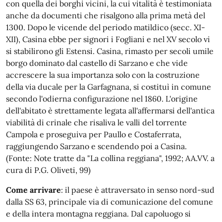
con quella dei borghi vicini, la cui vitalità è testimoniata
anche da documenti che risalgono alla prima metà del
1300. Dopo le vicende del periodo matildico (secc. XI-
XII), Casina ebbe per signori i Fogliani e nel XV secolo vi
si stabilirono gli Estensi. Casina, rimasto per secoli umile
borgo dominato dal castello di Sarzano e che vide
accrescere la sua importanza solo con la costruzione
della via ducale per la Garfagnana, si costituì in comune
secondo l'odierna configurazione nel 1860. L'origine
dell'abitato è strettamente legata all'affermarsi dell'antica
viabilità di crinale che risaliva le valli del torrente
Campola e proseguiva per Paullo e Costaferrata,
raggiungendo Sarzano e scendendo poi a Casina.
(Fonte: Note tratte da "La collina reggiana", 1992; AA.VV. a
cura di P.G. Oliveti, 99)
Come arrivare
: il paese è attraversato in senso nord-sud
dalla SS 63, principale via di comunicazione del comune
e della intera montagna reggiana. Dal capoluogo si