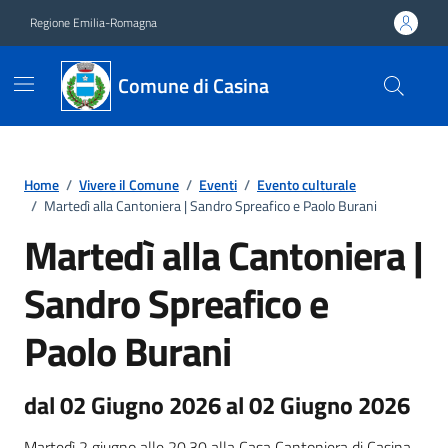
Vai ai contenuti
Vai al footer
Regione Emilia-Romagna
Comune di Casina
Home
/
Vivere il Comune
/
Eventi
/
Evento culturale
/
Martedì alla Cantoniera | Sandro Spreafico e Paolo Burani
Martedì alla Cantoniera |
Sandro Spreafico e
Paolo Burani
dal 02 Giugno 2026 al 02 Giugno 2026
Martedì 2 giugno alle 20.30 alla Casa Cantoniera di Casina