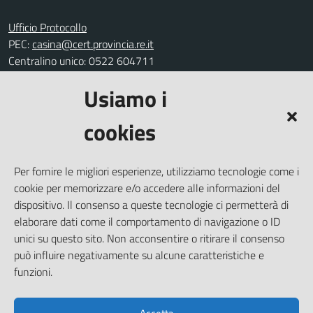
Ufficio Protocollo
PEC:
casina@cert.provincia.re.it
Centralino unico: 0522 604711
Usiamo i
Leggi le FAQ
Prenotazione appuntamento
cookies
Segnalazione disservizio
Richiesta assistenza
Per fornire le migliori esperienze, utilizziamo tecnologie come i
Amministrazione trasparente
cookie per memorizzare e/o accedere alle informazioni del
Informativa privacy
dispositivo. Il consenso a queste tecnologie ci permetterà di
elaborare dati come il comportamento di navigazione o ID
Note legali
unici su questo sito. Non acconsentire o ritirare il consenso
Dichiarazione di accessibilità
può influire negativamente su alcune caratteristiche e
Piano di miglioramento del sito
funzioni.