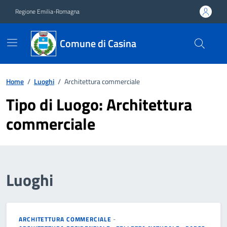
Vai ai contenuti
Vai al footer
Regione Emilia-Romagna
Comune di Casina
Home
/
Luoghi
/
Architettura commerciale
Tipo di Luogo:
Architettura
commerciale
Luoghi
ARCHITETTURA COMMERCIALE
-