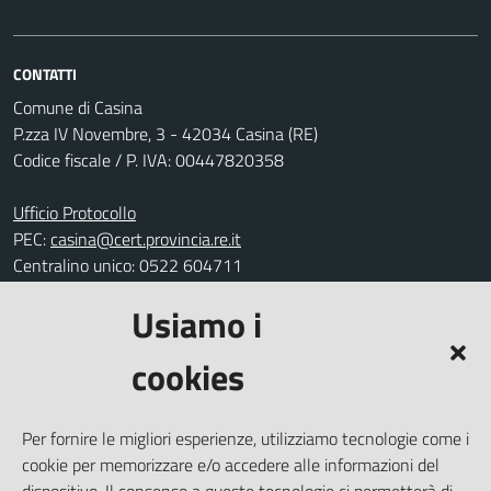
CONTATTI
Comune di Casina
P.zza IV Novembre, 3 - 42034 Casina (RE)
Codice fiscale / P. IVA: 00447820358
Ufficio Protocollo
PEC:
casina@cert.provincia.re.it
Centralino unico: 0522 604711
Usiamo i
Leggi le FAQ
Prenotazione appuntamento
cookies
Segnalazione disservizio
Richiesta assistenza
Per fornire le migliori esperienze, utilizziamo tecnologie come i
Amministrazione trasparente
cookie per memorizzare e/o accedere alle informazioni del
Informativa privacy