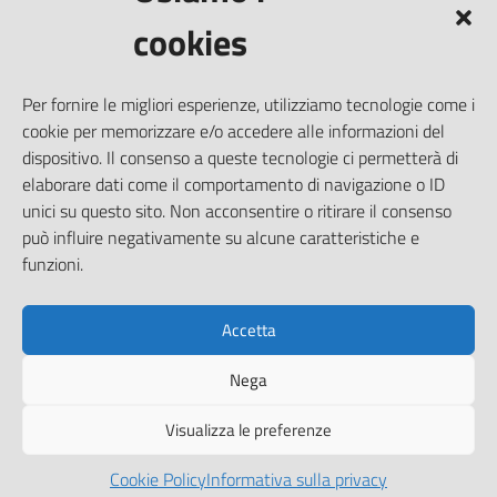
Prenotazione appuntamento
cookies
Segnalazione disservizio
Richiesta assistenza
Per fornire le migliori esperienze, utilizziamo tecnologie come i
Amministrazione trasparente
cookie per memorizzare e/o accedere alle informazioni del
Informativa privacy
dispositivo. Il consenso a queste tecnologie ci permetterà di
elaborare dati come il comportamento di navigazione o ID
Note legali
unici su questo sito. Non acconsentire o ritirare il consenso
Dichiarazione di accessibilità
può influire negativamente su alcune caratteristiche e
Piano di miglioramento del sito
funzioni.
Accetta
SEGUICI SU
Nega
Facebook
Visualizza le preferenze
Cookie Policy
Informativa sulla privacy