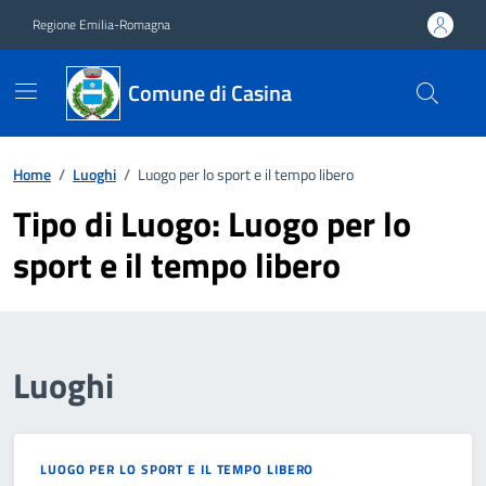
Vai ai contenuti
Vai al footer
Regione Emilia-Romagna
Comune di Casina
Home
/
Luoghi
/
Luogo per lo sport e il tempo libero
Tipo di Luogo:
Luogo per lo
sport e il tempo libero
Luoghi
LUOGO PER LO SPORT E IL TEMPO LIBERO