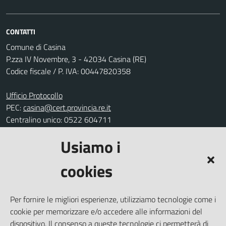
CONTATTI
Comune di Casina
P.zza IV Novembre, 3 - 42034 Casina (RE)
Codice fiscale / P. IVA: 00447820358
Ufficio Protocollo
PEC:
casina@cert.provincia.re.it
Centralino unico: 0522 604711
Usiamo i
Leggi le FAQ
Prenotazione appuntamento
cookies
Segnalazione disservizio
Richiesta assistenza
Per fornire le migliori esperienze, utilizziamo tecnologie come i
Amministrazione trasparente
cookie per memorizzare e/o accedere alle informazioni del
Informativa privacy
dispositivo. Il consenso a queste tecnologie ci permetterà di