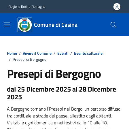
Vai ai contenuti
Vai al footer
Regione Emilia-Romagna
Comune di Casina
Home
/
Vivere il Comune
/
Eventi
/
Evento culturale
/
Presepi di Bergogno
Presepi di Bergogno
dal 25 Dicembre 2025 al 28 Dicembre
2025
A Bergogno tornano i Presepi nel Borgo: un percorso diffuso
tra cortili, aie e strade del paese, allestito dagli abitanti.
Visitabile ogni domenica e nei festivi dalle 10 alle 18,