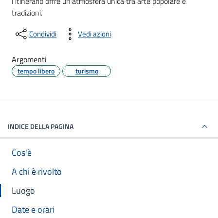
l’itinerario offre un’atmosfera unica tra arte popolare e
tradizioni.
Condividi
Vedi azioni
Argomenti
tempo libero
turismo
INDICE DELLA PAGINA
Cos'è
A chi è rivolto
Luogo
Date e orari