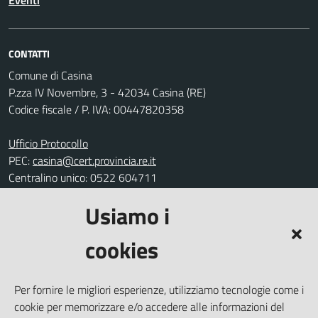
Eventi
CONTATTI
Comune di Casina
P.zza IV Novembre, 3 - 42034 Casina (RE)
Codice fiscale / P. IVA: 00447820358
Ufficio Protocollo
PEC:
casina@cert.provincia.re.it
Centralino unico: 0522 604711
Usiamo i
Leggi le FAQ
Prenotazione appuntamento
cookies
Segnalazione disservizio
Richiesta assistenza
Per fornire le migliori esperienze, utilizziamo tecnologie come i
Amministrazione trasparente
cookie per memorizzare e/o accedere alle informazioni del