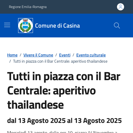
Vai ai contenuti
Vai al footer
Regione Emilia-Romagna
Comune di Casina
Home
/
Vivere il Comune
/
Eventi
/
Evento culturale
/
Tutti in piazza con il Bar Centrale: aperitivo thailandese
Tutti in piazza con il Bar
Centrale: aperitivo
thailandese
dal 13 Agosto 2025 al 13 Agosto 2025
Mercoledì 13 agosto, dalle ore 19, piazza IV Novembre a