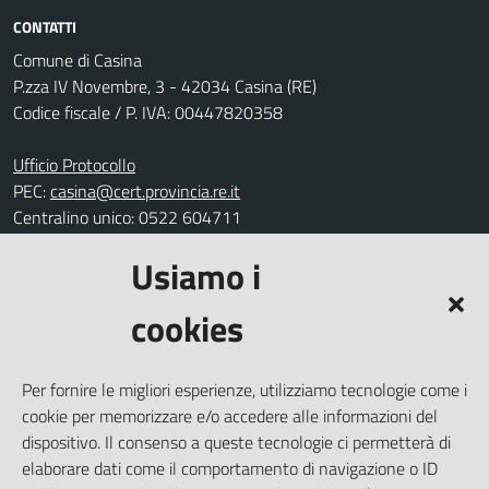
CONTATTI
Comune di Casina
P.zza IV Novembre, 3 - 42034 Casina (RE)
Codice fiscale / P. IVA: 00447820358
Ufficio Protocollo
PEC:
casina@cert.provincia.re.it
Centralino unico: 0522 604711
Usiamo i
Leggi le FAQ
Prenotazione appuntamento
cookies
Segnalazione disservizio
Richiesta assistenza
Per fornire le migliori esperienze, utilizziamo tecnologie come i
Amministrazione trasparente
cookie per memorizzare e/o accedere alle informazioni del
Informativa privacy
dispositivo. Il consenso a queste tecnologie ci permetterà di
elaborare dati come il comportamento di navigazione o ID
Note legali