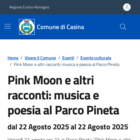
Vai ai contenuti
Vai al footer
Regione Emilia-Romagna
Comune di Casina
Home
/
Vivere il Comune
/
Eventi
/
Evento culturale
/
Pink Moon e altri racconti: musica e poesia al Parco Pineta
Pink Moon e altri
racconti: musica e
poesia al Parco Pineta
dal 22 Agosto 2025 al 22 Agosto 2025
Venerdì 22 agosto ore 21 al Parco Pineta “Pink Moon e altri