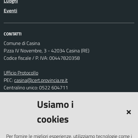
Luoghi
Eventi
CONTATTI
Comune di Casina
P.zza IV Novembre, 3 - 42034 Casina (RE)
Codice fiscale / P. IVA: 00447820358
Ufficio Protocollo
PEC:
casina@cert.provincia.re.it
Centralino unico: 0522 604711
Usiamo i
Leggi le FAQ
Prenotazione appuntamento
cookies
Segnalazione disservizio
Richiesta assistenza
Per fornire le migliori esperienze, utilizziamo tecnologie come i