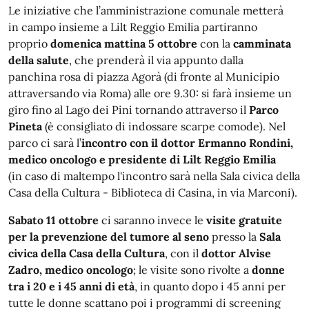
Le iniziative che l’amministrazione comunale metterà
in
campo insieme a Lilt Reggio Emilia partiranno
proprio
domenica
mattina 5
ottobre
con la
camminata
della salute
, che prenderà il via appunto dalla
panchina
rosa
di piazza Agorà (di fronte al Municipio
attraversando via Roma) alle ore 9.30: si farà insieme un
giro fino al Lago dei Pini tornando attraverso il
Parco
Pineta
(è consigliato di indossare scarpe comode). Nel
parco ci sarà l’
incontro con il dottor Ermanno Rondini,
medico oncologo e presidente di Lilt Reggio Emilia
(
in
caso di maltempo l'incontro sarà nella Sala civica della
Casa della Cultura - Biblioteca di Casina,
in
via Marconi).
Sabato
11
ottobre
ci saranno invece le
visite gratuite
per la prevenzione del tumore al seno
presso la
Sala
civica della Casa della Cultura
, con il
dottor Alvise
Zadro, medico oncologo
; le visite sono rivolte a
donne
tra i 20 e i 45 anni di età
,
in
quanto dopo i 45 anni per
tutte le donne scattano poi i programmi di screening