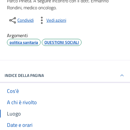
Parco Pineta. A seguire incontro con il dott. Ermanno
Rondini, medico oncologo.
Condividi
Vedi azioni
Argomenti
politica sanitaria
QUESTIONI SOCIALI
INDICE DELLA PAGINA
Cos'è
A chi è rivolto
Luogo
Date e orari