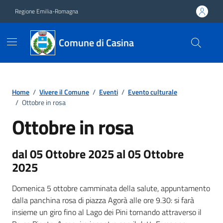
Vai ai contenuti
Vai al footer
Regione Emilia-Romagna
Comune di Casina
Home
/
Vivere il Comune
/
Eventi
/
Evento culturale
/
Ottobre in rosa
Ottobre in rosa
dal 05 Ottobre 2025 al 05 Ottobre
2025
Domenica 5 ottobre camminata della salute, appuntamento
dalla panchina rosa di piazza Agorà alle ore 9.30: si farà
insieme un giro fino al Lago dei Pini tornando attraverso il